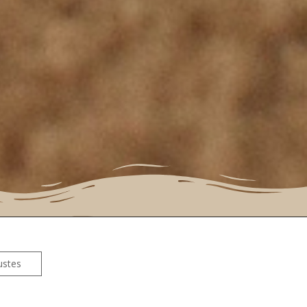
ordillo.
bao ||
ustes