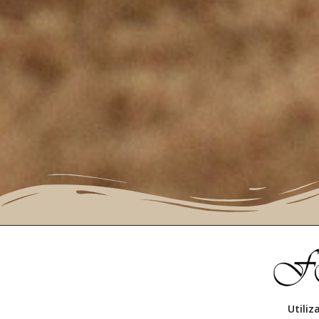
No dude
© Cop
Utili