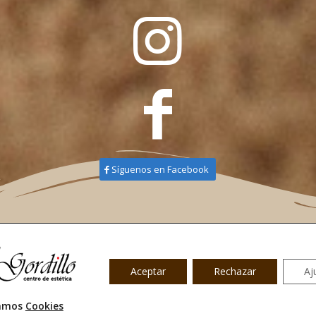
Síguenos en Facebook
 en consultar las condiciones en el Centro de Estética F.G
yright – Centro Estética Bilbao, F.Gordillo || Calle Zamakola 75 – La Peña, Bil
Aceptar
Rechazar
Aj
Aviso Legal
y
Política de Privacidad
||
Política de Cookies
Diseño
Bilbaosistemas
zamos
Cookies