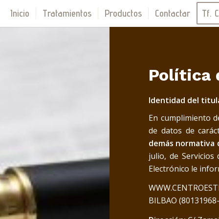
Inicio
Tratamientos
Productos
Contactar
Tf. C
Política
Identidad del titu
En cumplimiento de
de datos de carác
demás normativa d
julio, de Servicio
Electrónico le info
WWW.CENTROESTE
BILBAO (80131968-