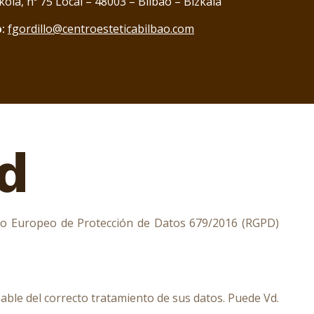
ola, nº 75 Local – 48003 – Bilbao – Bizkaia
:
fgordillo@centroesteticabilbao.com
ad
o Europeo de Protección de Datos 679/2016 (RGPD)
ble del correcto tratamiento de sus datos. Puede Vd.